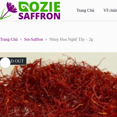
Skip
to
Trang Chủ
Về chún
content
Trang Chủ
Soi-Saffron
Nhuỵ Hoa Nghệ Tây – 2g
SOLD OUT