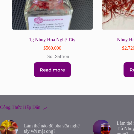
1g Nhuỵ Hoa Nghệ Tây
Nhuỵ Ho
$
560,000
$
2,72
Soi-Saffron
Read more
R
Công Thức Hấp Dẫn
Làm thế 
Làm thế nào để pha sữa nghệ
Trà Nhu
tây với mật ong?
ngon?