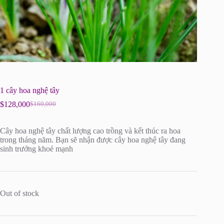
1 cây hoa nghệ tây
$
128,000
$
160,000
Original
Current
price
price
was:
is:
Cây hoa nghệ tây chất lượng cao trồng và kết thúc ra hoa
$160,000.
$128,000.
trong tháng năm. Bạn sẽ nhận được cây hoa nghệ tây đang
sinh trưởng khoẻ mạnh
Out of stock