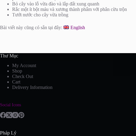
Bỏ cây vào lỗ vừa đào và lắp đất xung quanh
Rắc một ít bột máu và xương thành phẩm với phân cừu trộn
Tưới nước cho cây vừa trồng
Bài viết này cũng có sẵn tại đây:
English
Thư Mục
My Account
Shop
Check Out
Cart
Delivery Information
Social Icons
Pháp Lý